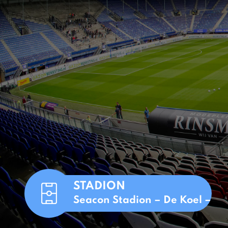
STADION
Seacon Stadion – De Koel –