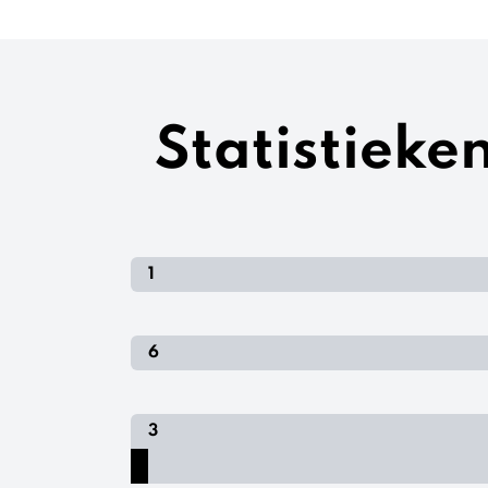
Statistiek
1
6
3