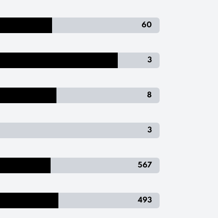
60
3
8
3
567
493