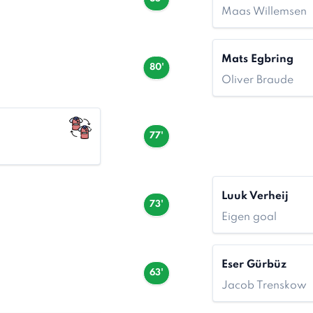
Maas Willemsen
Mats Egbring
80'
Oliver Braude
77'
Luuk Verheij
73'
Eigen goal
Eser Gürbüz
63'
Jacob Trenskow