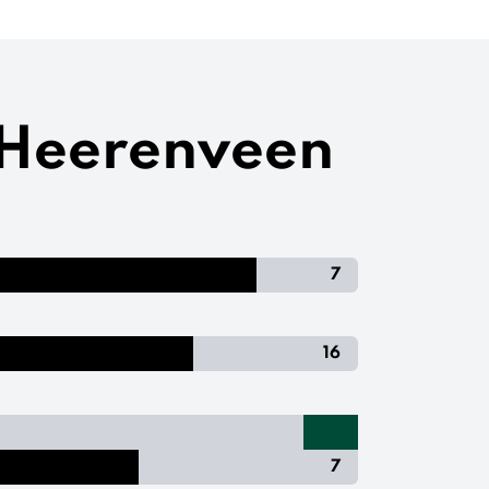
 Heerenveen
7
16
7