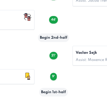
Assist: Jacob Tr
46'
Begin 2nd-half
Vaclav Sejk
21'
Assist: Maxence 
9'
Begin 1st-half