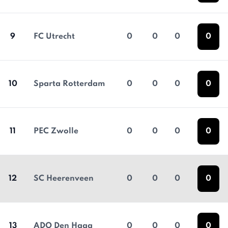
9
FC Utrecht
0
0
0
0
10
Sparta Rotterdam
0
0
0
0
11
PEC Zwolle
0
0
0
0
12
SC Heerenveen
0
0
0
0
13
ADO Den Haag
0
0
0
0