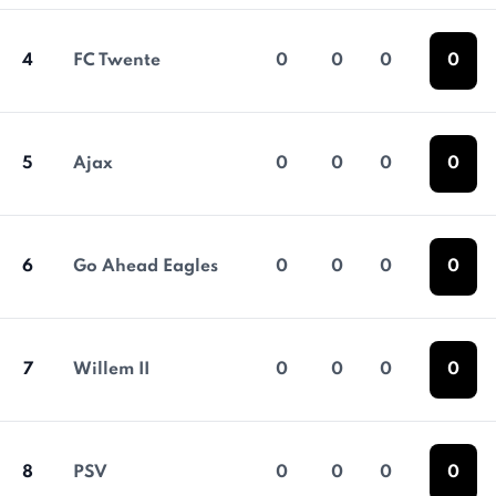
4
FC Twente
0
0
0
0
5
Ajax
0
0
0
0
6
Go Ahead Eagles
0
0
0
0
7
Willem II
0
0
0
0
8
PSV
0
0
0
0