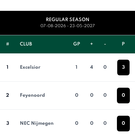
REGULAR SEASON
07-08-2026 - 23-05-2027
#
CLUB
GP
+
-
P
1
Excelsior
1
4
0
3
2
Feyenoord
0
0
0
0
3
NEC Nijmegen
0
0
0
0