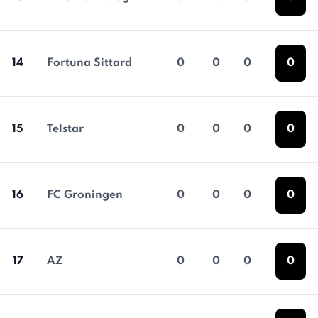
14
Fortuna Sittard
0
0
0
0
15
Telstar
0
0
0
0
16
FC Groningen
0
0
0
0
17
AZ
0
0
0
0