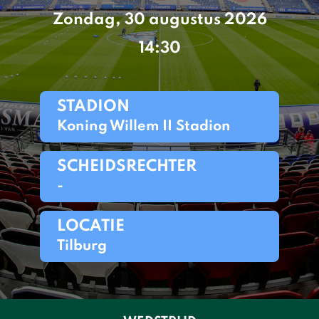
Zondag, 30 augustus 2026
14:30
STADION
Koning Willem II Stadion
SCHEIDSRECHTER
-
LOCATIE
Tilburg