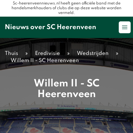
Sc-heerenveennieuws.nl heeft geen officiële band met de
handelsmerkhouders of clubs die op deze website worden
vermeld.
Nieuws over SC Heerenveen
Op
Thuis
»
Eredivisie
»
Wedstrijden
»
Willem II - SC Heerenveen
Willem II - SC
Heerenveen