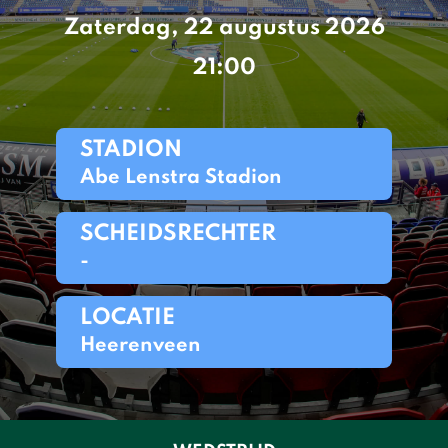
Zaterdag, 22 augustus 2026
21:00
STADION
Abe Lenstra Stadion
SCHEIDSRECHTER
-
LOCATIE
Heerenveen