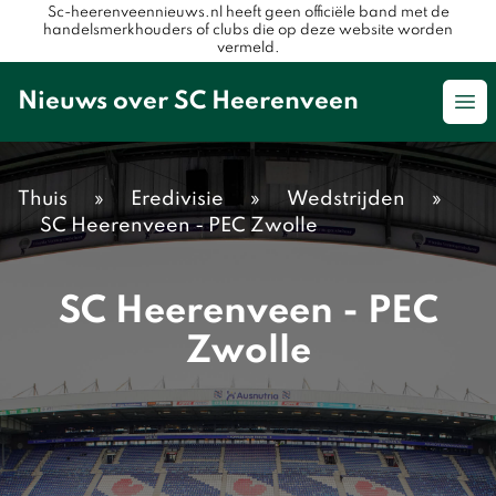
Sc-heerenveennieuws.nl heeft geen officiële band met de
handelsmerkhouders of clubs die op deze website worden
vermeld.
Nieuws over SC Heerenveen
Op
Thuis
»
Eredivisie
»
Wedstrijden
»
SC Heerenveen - PEC Zwolle
SC Heerenveen - PEC
Zwolle