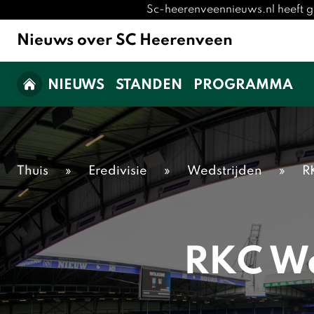
Sc-heerenveennieuws.nl heeft g
Nieuws over SC Heerenveen
NIEUWS
STANDEN
PROGRAMMA
Thuis
»
Eredivisie
»
Wedstrijden
»
R
RKC Wa