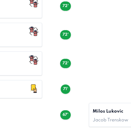
72'
72'
72'
71'
Milos Lukovic
67'
Jacob Trenskow