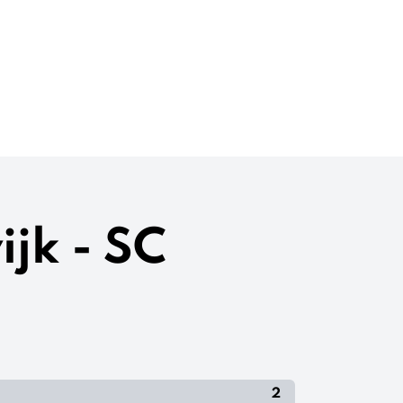
jk - SC
2