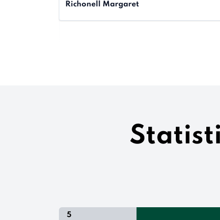
Richonell Margaret
Statis
5