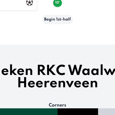
10'
Begin 1st-half
tieken RKC Waalwi
Heerenveen
Corners