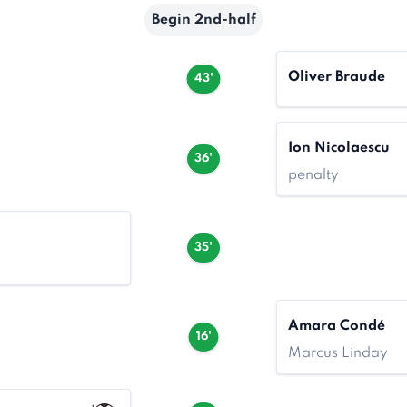
Begin 2nd-half
Oliver Braude
43'
Ion Nicolaescu
36'
penalty
35'
Amara Condé
16'
Marcus Linday