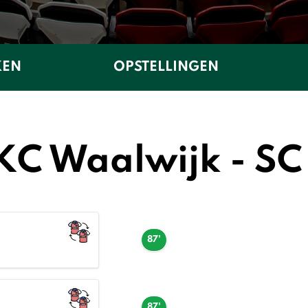
KEN
OPSTELLINGEN
KC Waalwijk - S
87'
87'