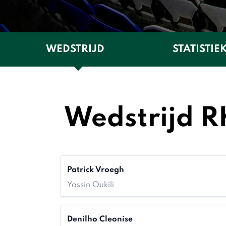
WEDSTRIJD
STATISTIE
Wedstrijd R
Patrick Vroegh
Yassin Oukili
Denilho Cleonise