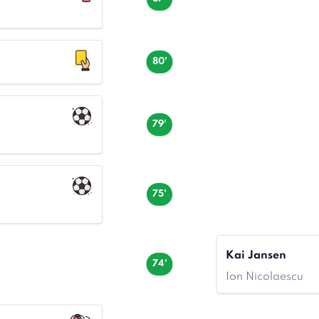
80'
79'
75'
Kai Jansen
74'
Ion Nicolaescu