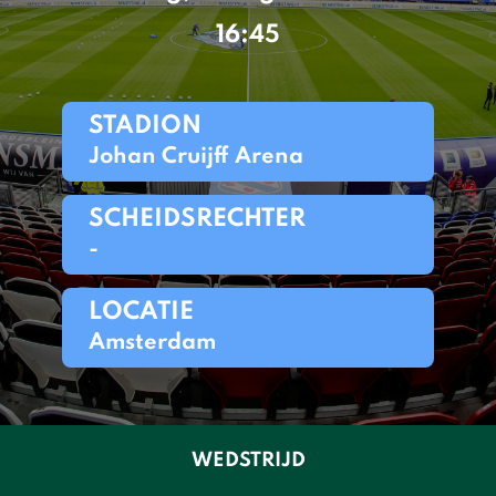
16:45
STADION
Johan Cruijff Arena
SCHEIDSRECHTER
-
LOCATIE
Amsterdam
WEDSTRIJD