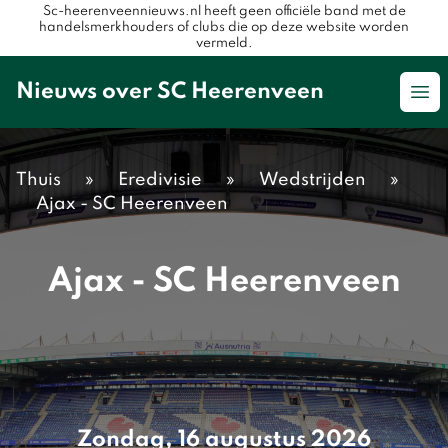
Sc-heerenveennieuws.nl heeft geen officiële band met de
handelsmerkhouders of clubs die op deze website worden
vermeld.
Nieuws over SC Heerenveen
Op
Thuis
»
Eredivisie
»
Wedstrijden
»
Ajax - SC Heerenveen
Ajax - SC Heerenveen
Zondag, 16 augustus 2026