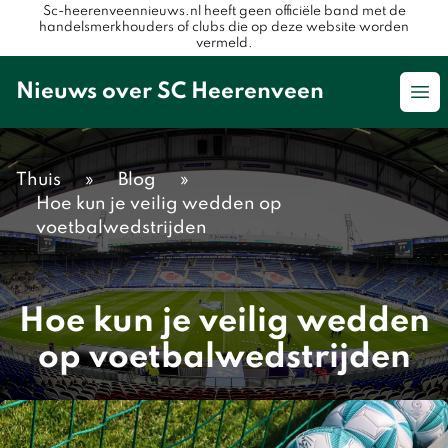
Sc-heerenveennieuws.nl heeft geen officiële band met de
handelsmerkhouders of clubs die op deze website worden
vermeld.
Nieuws over SC Heerenveen
Op
Thuis
»
Blog
»
Hoe kun je veilig wedden op
voetbalwedstrijden
Hoe kun je veilig wedden
op voetbalwedstrijden