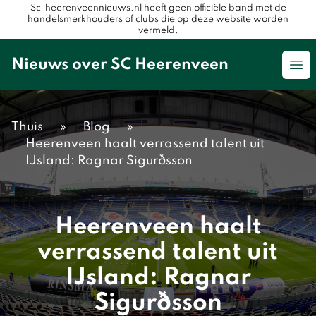
Sc-heerenveennieuws.nl heeft geen officiële band met de
handelsmerkhouders of clubs die op deze website worden
vermeld.
Nieuws over SC Heerenveen
Op
Thuis
»
Blog
»
Heerenveen haalt verrassend talent uit
IJsland: Ragnar Sigurðsson
Heerenveen haalt
verrassend talent uit
IJsland: Ragnar
Sigurðsson