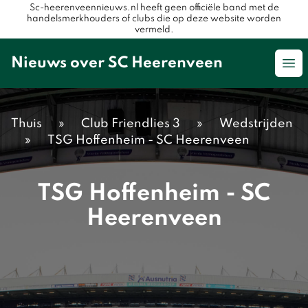
Sc-heerenveennieuws.nl heeft geen officiële band met de
handelsmerkhouders of clubs die op deze website worden
vermeld.
Nieuws over SC Heerenveen
Op
Thuis
»
Club Friendlies 3
»
Wedstrijden
»
TSG Hoffenheim - SC Heerenveen
TSG Hoffenheim - SC
Heerenveen